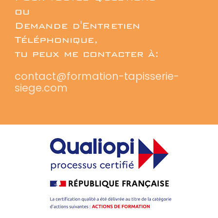
ou
Demande d'Entretien
Téléphonique,
tu peux me contacter à:
contact@formation-tapisserie-
siege.com