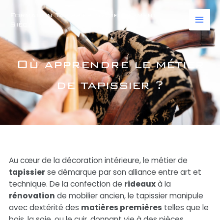
Aller
Mai
Formation Tapissier d'Ameublement
au
Siège
Men
contenu
Où apprendre le métier
de tapissier ?
Au cœur de la décoration intérieure, le métier de
tapissier
se démarque par son alliance entre art et
technique. De la confection de
rideaux
à la
rénovation
de mobilier ancien, le tapissier manipule
avec dextérité des
matières premières
telles que le
bois, la soie, ou le cuir, donnant vie à des pièces